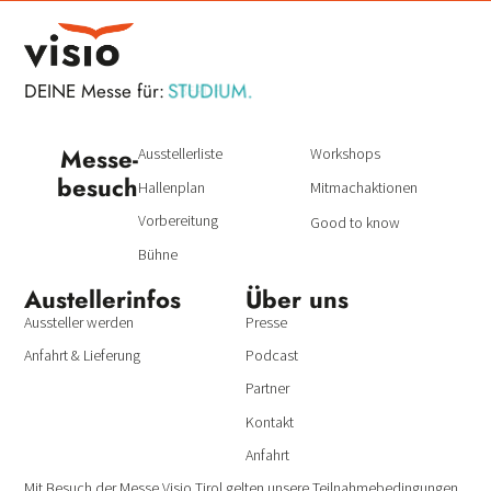
STUDIUM.
DEINE Messe für:
BERUF.
Messe­
Ausstellerliste
Workshops
besuch
Hallenplan
Mitmachaktionen
Vorbereitung
Good to know
Bühne
Austeller­infos
Über uns
Aussteller werden
Presse
Anfahrt & Lieferung
Podcast
Partner
Kontakt
Anfahrt
Mit Besuch der Messe Visio Tirol gelten unsere
Teilnahmebedingungen