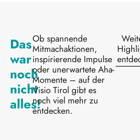
Ob spannende
Weit
Das
Mitmachaktionen,
Highli
war
inspirierende Impulse
entde
oder unerwartete Aha-
noch
Momente – auf der
nicht
Visio Tirol gibt es
noch viel mehr zu
alles!
entdecken.