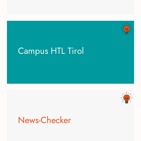
Mehr erfahren
Campus HTL Tirol
Energie die Zukunft mitgestalten
Zukunftstechnologien: Von Robotik bis
Die HTL Tirol als Spielwiese für
Mehr erfahren
News-Checker
herausfinden, wie Medien funktionieren
Fake oder Fakt: Bullshit-Radar trainieren und