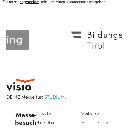
Du musst
angemeldet
sein, um einen Kommentar abzugeben.
STUDIUM.
DEINE Messe für:
BERUF.
Messe­
Ausstellerliste
Workshops
besuch
Hallenplan
Mitmachaktionen