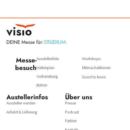
STUDIUM.
DEINE Messe für:
BERUF.
Messe­
Ausstellerliste
Workshops
besuch
Hallenplan
Mitmachaktionen
Vorbereitung
Good to know
Bühne
Austeller­infos
Über uns
Aussteller werden
Presse
Anfahrt & Lieferung
Podcast
Partner
Kontakt