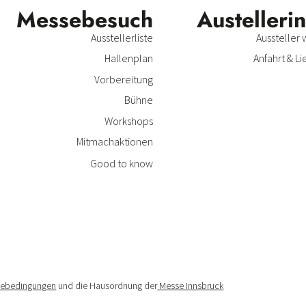
Messe­besuch
Austeller­i
Ausstellerliste
Aussteller
Hallenplan
Anfahrt & Li
Vorbereitung
Bühne
Workshops
Mitmachaktionen
Good to know
mebedingungen
und die Hausordnung der
Messe Innsbruck