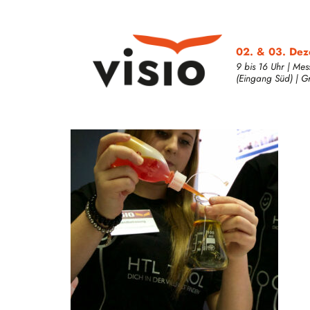
02. & 03. De
9 bis 16 Uhr | Mes
(Eingang Süd) | Grat