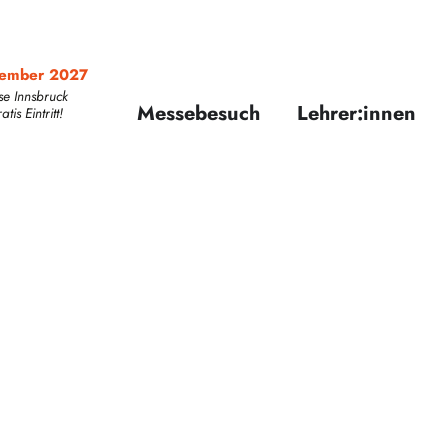
zember 2027
se Innsbruck
Messebesuch
Lehrer:innen
is Eintritt!