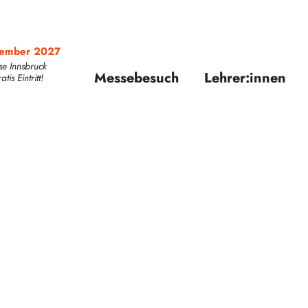
zember 2027
se Innsbruck
Messebesuch
Lehrer:innen
is Eintritt!