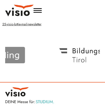
25-visio-lottie-mail-newsletter
STUDIUM.
DEINE Messe für:
BERUF.