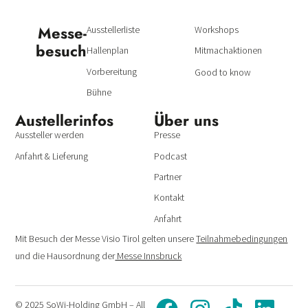
Messe­
Ausstellerliste
Workshops
besuch
Hallenplan
Mitmachaktionen
Vorbereitung
Good to know
Bühne
Austeller­infos
Über uns
Aussteller werden
Presse
Anfahrt & Lieferung
Podcast
Partner
Kontakt
Anfahrt
Mit Besuch der Messe Visio Tirol gelten unsere
Teilnahmebedingungen
und die Hausordnung der
Messe Innsbruck
© 2025 SoWi-Holding GmbH – All