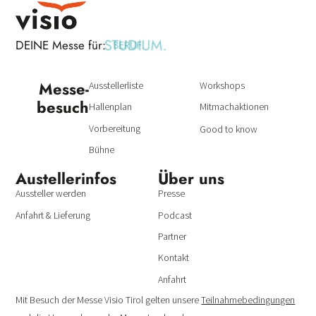
STUDIUM.
DEINE Messe für:
BERUF.
Messe­
Ausstellerliste
Workshops
besuch
Hallenplan
Mitmachaktionen
Vorbereitung
Good to know
Bühne
Austeller­infos
Über uns
Aussteller werden
Presse
Anfahrt & Lieferung
Podcast
Partner
Kontakt
Anfahrt
Mit Besuch der Messe Visio Tirol gelten unsere
Teilnahmebedingungen