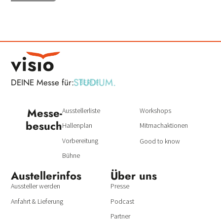
STUDIUM.
DEINE Messe für:
BERUF.
Messe­
Ausstellerliste
Workshops
besuch
Hallenplan
Mitmachaktionen
Vorbereitung
Good to know
Bühne
Austeller­infos
Über uns
Aussteller werden
Presse
Anfahrt & Lieferung
Podcast
Partner