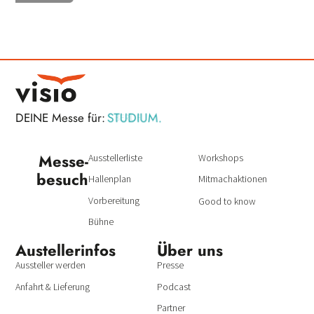
STUDIUM.
DEINE Messe für:
BERUF.
Messe­
Ausstellerliste
Workshops
besuch
Hallenplan
Mitmachaktionen
Vorbereitung
Good to know
Bühne
Austeller­infos
Über uns
Aussteller werden
Presse
Anfahrt & Lieferung
Podcast
Partner