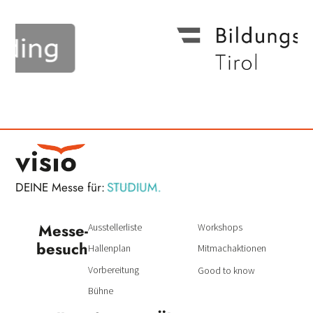
STUDIUM.
DEINE Messe für:
BERUF.
Messe­
Ausstellerliste
Workshops
besuch
Hallenplan
Mitmachaktionen
Vorbereitung
Good to know
Bühne