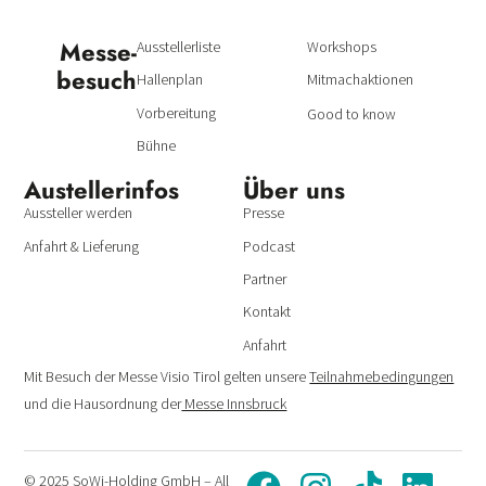
Messe­
Ausstellerliste
Workshops
besuch
Hallenplan
Mitmachaktionen
Vorbereitung
Good to know
Bühne
Austeller­infos
Über uns
Aussteller werden
Presse
Anfahrt & Lieferung
Podcast
Partner
Kontakt
Anfahrt
Mit Besuch der Messe Visio Tirol gelten unsere
Teilnahmebedingungen
und die Hausordnung der
Messe Innsbruck
© 2025 SoWi-Holding GmbH – All