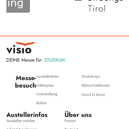
STUDIUM.
DEINE Messe für:
BERUF.
Messe­
Ausstellerliste
Workshops
besuch
Hallenplan
Mitmachaktionen
Vorbereitung
Good to know
Bühne
Austeller­infos
Über uns
Aussteller werden
Presse