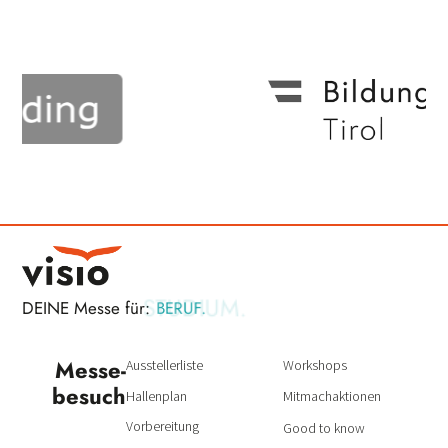
STUDIUM.
DEINE Messe für:
BERUF.
Messe­
Ausstellerliste
Workshops
besuch
Hallenplan
Mitmachaktionen
Vorbereitung
Good to know