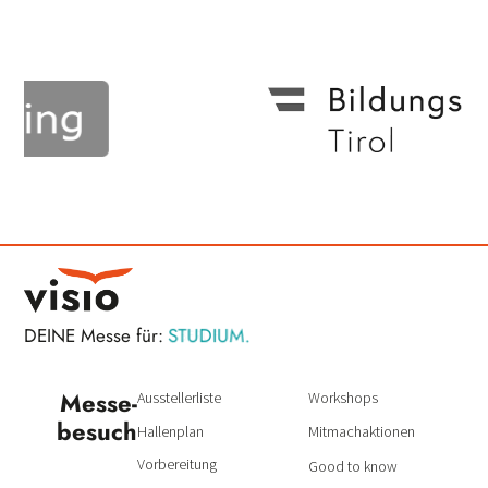
STUDIUM.
DEINE Messe für:
BERUF.
Messe­
Ausstellerliste
Workshops
besuch
Hallenplan
Mitmachaktionen
Vorbereitung
Good to know