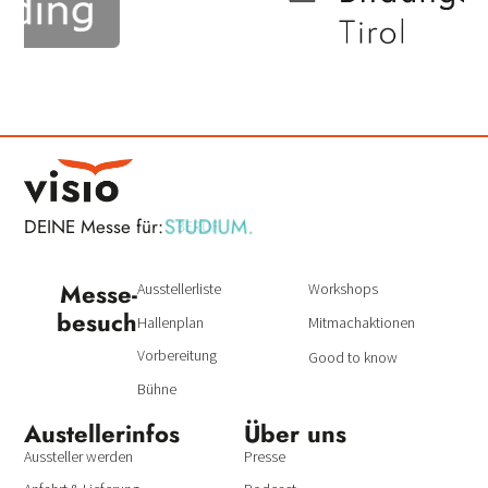
STUDIUM.
DEINE Messe für:
BERUF.
Messe­
Ausstellerliste
Workshops
besuch
Hallenplan
Mitmachaktionen
Vorbereitung
Good to know
Bühne
Austeller­infos
Über uns
Aussteller werden
Presse