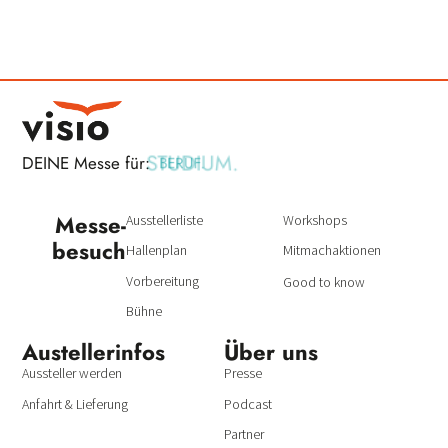
STUDIUM.
DEINE Messe für:
BERUF.
Messe­
Ausstellerliste
Workshops
besuch
Hallenplan
Mitmachaktionen
Vorbereitung
Good to know
Bühne
Austeller­infos
Über uns
Aussteller werden
Presse
Anfahrt & Lieferung
Podcast
Partner