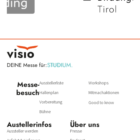
STUDIUM.
DEINE Messe für:
BERUF.
Messe­
Ausstellerliste
Workshops
besuch
Hallenplan
Mitmachaktionen
Vorbereitung
Good to know
Bühne
Austeller­infos
Über uns
Aussteller werden
Presse